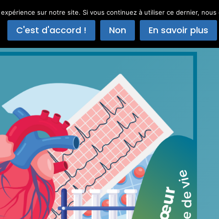
 expérience sur notre site. Si vous continuez à utiliser ce dernier, nous
Accueil
Offres
À propos
C'est d'accord !
Non
En savoir plus