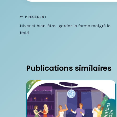
Navigation
PRÉCÉDENT
Hiver et bien-être : gardez la forme malgré le
de
froid
l’article
Publications similaires