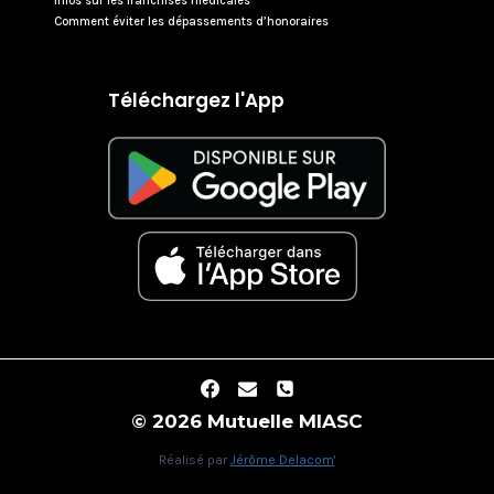
Infos sur les franchises médicales
Comment éviter les dépassements d’honoraires
Téléchargez l'App
© 2026 Mutuelle MIASC
Réalisé par
Jérôme Delacom
'