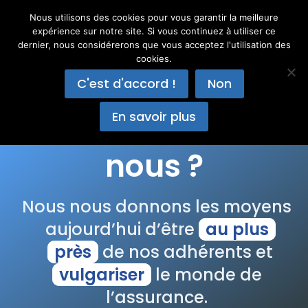
Aller
Nous utilisons des cookies pour vous garantir la meilleure
au
expérience sur notre site. Si vous continuez à utiliser ce
contenu
dernier, nous considérerons que vous acceptez l'utilisation des
cookies.
C'est d'accord !
Non
Qui sommes-
En savoir plus
nous ?
Nous nous donnons les moyens
aujourd’hui d’être
au plus
près
de nos adhérents et
vulgariser
le monde de
l’assurance.