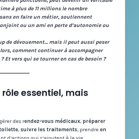
manière ponctuelle, peut devenir un véritable
me à plus de 11 millions le nombre
 sans en faire un métier, soutiennent
conjoint ou un ami en perte d’autonomie ou
up de dévouement… mais il peut aussi peser
 Alors, comment continuer à accompagner
 Et vers qui se tourner en cas de besoin ?
n rôle essentiel, mais
gérer des r
endez-vous médicaux
,
préparer
toilette
,
suivre les traitements
, prendre
en
nt d’actions qui s’ajoutent à la vie