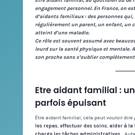
Etre aidant familial, au quotidien ou de 
engagement personnel. En France, on esti
d’aidants familiaux : des personnes qui,
régulièrement un parent, un enfant, un 
atteint d’une maladie.
Ce rôle est souvent assumé avec beauco
lourd sur la santé physique et mentale.
son proche sans s’oublier complètement ?
Etre aidant familial : u
parfois épuisant
Être aidant familial, cela peut vouloir dire 
les repas
,
effectuer des soins
,
aider à la 
charge les tâches administratives
… Auta