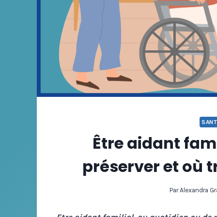
SAN
Être aidant fam
préserver et où t
Par
Alexandra G