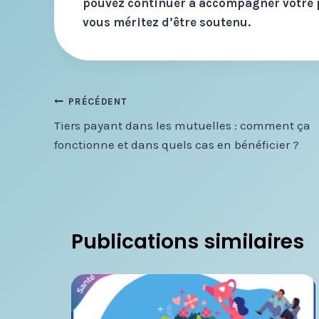
pouvez continuer à accompagner votre p
vous méritez d’être soutenu.
Navigation
PRÉCÉDENT
Tiers payant dans les mutuelles : comment ça
de
fonctionne et dans quels cas en bénéficier ?
l’article
Publications similaires